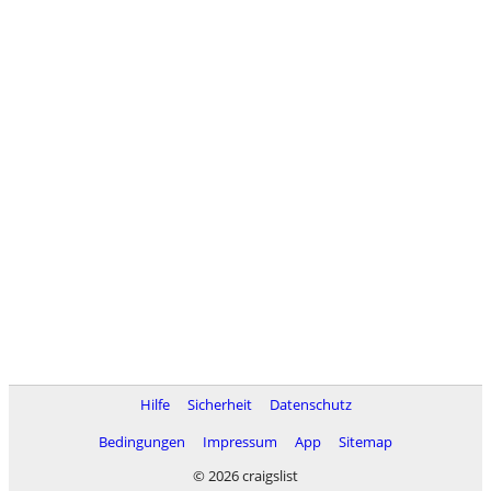
Hilfe
Sicherheit
Datenschutz
Bedingungen
Impressum
App
Sitemap
© 2026 craigslist