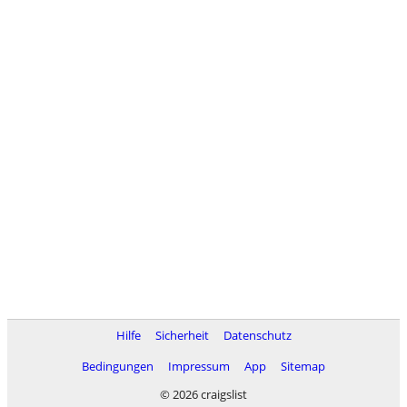
Hilfe
Sicherheit
Datenschutz
Bedingungen
Impressum
App
Sitemap
© 2026 craigslist