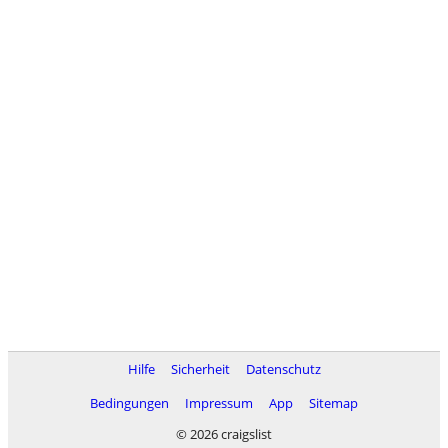
Hilfe
Sicherheit
Datenschutz
Bedingungen
Impressum
App
Sitemap
© 2026 craigslist