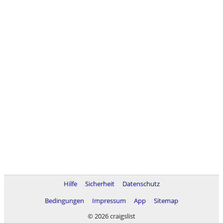
Hilfe
Sicherheit
Datenschutz
Bedingungen
Impressum
App
Sitemap
© 2026 craigslist