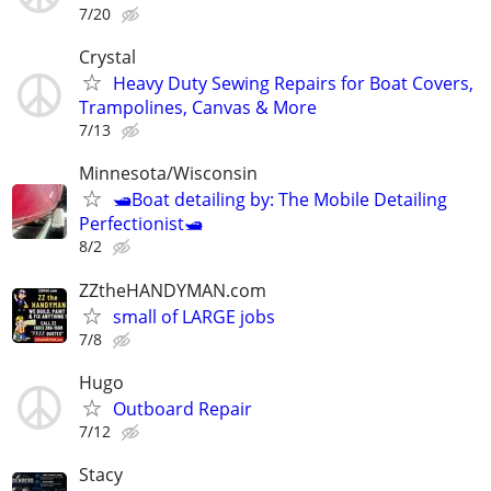
7/20
Crystal
Heavy Duty Sewing Repairs for Boat Covers,
Trampolines, Canvas & More
7/13
Minnesota/Wisconsin
🛥Boat detailing by: The Mobile Detailing
Perfectionist🛥
8/2
ZZtheHANDYMAN.com
small of LARGE jobs
7/8
Hugo
Outboard Repair
7/12
Stacy