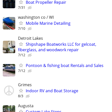
Boat Propeller Repair
7/31
washington co / WI
Mobile Marine Detailing
7/10
Detroit Lakes
Shipshape Boatworks LLC for gelcoat,
fiberglass, and woodwork repair
7/12
Pontoon & fishing boat Rentals and Sales
7/12
Grimes
Indoor RV and Boat Storage
8/3
Augusta
Custom Lake Steps