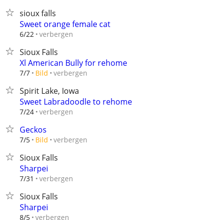
sioux falls
Sweet orange female cat
verbergen
6/22
Sioux Falls
Xl American Bully for rehome
verbergen
7/7
Bild
Spirit Lake, Iowa
Sweet Labradoodle to rehome
verbergen
7/24
Geckos
verbergen
7/5
Bild
Sioux Falls
Sharpei
verbergen
7/31
Sioux Falls
Sharpei
verbergen
8/5