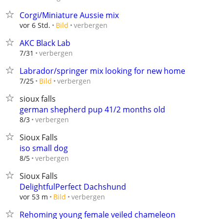
Corgi/Miniature Aussie mix
verbergen
vor 6 Std.
Bild
AKC Black Lab
verbergen
7/31
Labrador/springer mix looking for new home
verbergen
7/25
Bild
sioux falls
german shepherd pup 41/2 months old
verbergen
8/3
Sioux Falls
iso small dog
verbergen
8/5
Sioux Falls
DelightfulPerfect Dachshund
verbergen
vor 53 m
Bild
Rehoming young female veiled chameleon