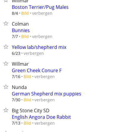
Willmar
Boston Terrier/Pug Males
verbergen
8/4
Bild
Colman
Bunnies
verbergen
7/7
Bild
Yellow lab/shepherd mix
verbergen
6/23
Willmar
Green Cheek Conure F
verbergen
7/16
Bild
Nunda
German Shepherd mix puppies
verbergen
7/30
Bild
Big Stone City SD
English Angora Doe Rabbit
verbergen
7/13
Bild