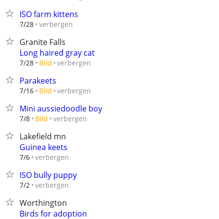
ISO farm kittens
verbergen
7/28
Granite Falls
Long haired gray cat
verbergen
7/28
Bild
Parakeets
verbergen
7/16
Bild
Mini aussiedoodle boy
verbergen
7/8
Bild
Lakefield mn
Guinea keets
verbergen
7/6
ISO bully puppy
verbergen
7/2
Worthington
Birds for adoption