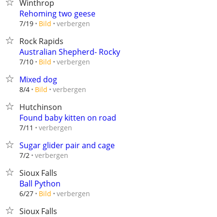
Winthrop
Rehoming two geese
verbergen
7/19
Bild
Rock Rapids
Australian Shepherd- Rocky
verbergen
7/10
Bild
Mixed dog
verbergen
8/4
Bild
Hutchinson
Found baby kitten on road
verbergen
7/11
Sugar glider pair and cage
verbergen
7/2
Sioux Falls
Ball Python
verbergen
6/27
Bild
Sioux Falls