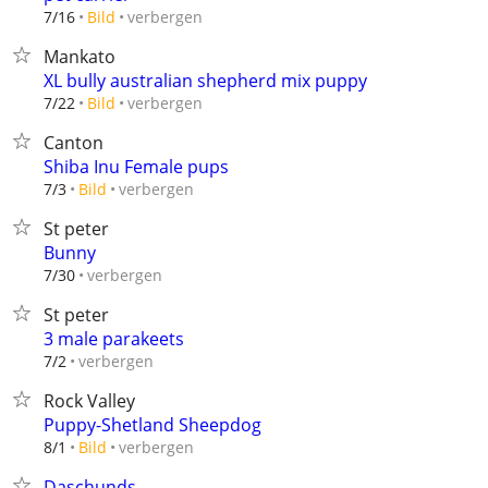
verbergen
7/16
Bild
Mankato
XL bully australian shepherd mix puppy
verbergen
7/22
Bild
Canton
Shiba Inu Female pups
verbergen
7/3
Bild
St peter
Bunny
verbergen
7/30
St peter
3 male parakeets
verbergen
7/2
Rock Valley
Puppy-Shetland Sheepdog
verbergen
8/1
Bild
Daschunds