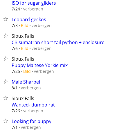
ISO for sugar gliders
verbergen
7/24
Leopard geckos
verbergen
7/8
Bild
Sioux Falls
CB sumatran short tail python + enclosure
verbergen
7/6
Bild
Sioux Falls
Puppy Maltese Yorkie mix
verbergen
7/25
Bild
Male Sharpei
verbergen
8/1
Sioux Falls
Wanted- dumbo rat
verbergen
7/26
Looking for puppy
verbergen
7/1