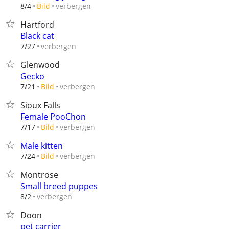
verbergen
8/4
Bild
Hartford
Black cat
verbergen
7/27
Glenwood
Gecko
verbergen
7/21
Bild
Sioux Falls
Female PooChon
verbergen
7/17
Bild
Male kitten
verbergen
7/24
Bild
Montrose
Small breed puppes
verbergen
8/2
Doon
pet carrier