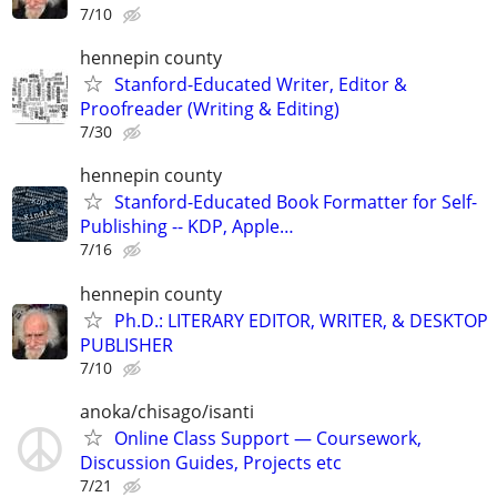
7/10
hennepin county
Stanford-Educated Writer, Editor &
Proofreader (Writing & Editing)
7/30
hennepin county
Stanford-Educated Book Formatter for Self-
Publishing -- KDP, Apple…
7/16
hennepin county
Ph.D.: LITERARY EDITOR, WRITER, & DESKTOP
PUBLISHER
7/10
anoka/chisago/isanti
Online Class Support — Coursework,
Discussion Guides, Projects etc
7/21